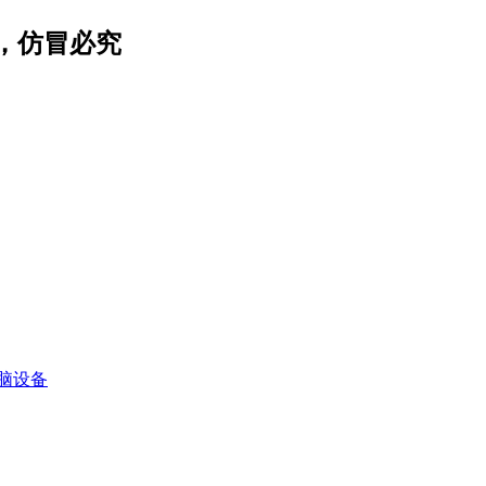
，仿冒必究
脑设备