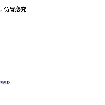
，仿冒必究
脑设备