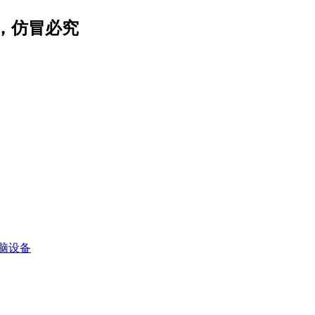
，仿冒必究
脑设备