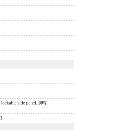
ble side panel, 脚轮
CH