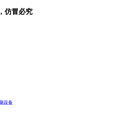
，仿冒必究
脑设备